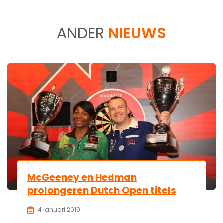
ANDER
NIEUWS
McGeeney en Hedman
prolongeren Dutch Open titels
4 januari 2019