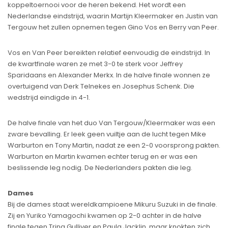
koppeltoernooi voor de heren bekend. Het wordt een
Nederlandse eindstrijd, waarin Martijn Kleermaker en Justin van
Tergouw het zullen opnemen tegen Gino Vos en Berry van Peer.
Vos en Van Peer bereikten relatief eenvoudig de eindstrijd. In
de kwartfinale waren ze met 3-0 te sterk voor Jeffrey
Sparidaans en Alexander Merkx. In de halve finale wonnen ze
overtuigend van Derk Telnekes en Josephus Schenk. Die
wedstrijd eindigde in 4-1.
De halve finale van het duo Van Tergouw/Kleermaker was een
zware bevalling. Er leek geen vuiltje aan de lucht tegen Mike
Warburton en Tony Martin, nadat ze een 2-0 voorsprong pakten.
Warburton en Martin kwamen echter terug en er was een
beslissende leg nodig. De Nederlanders pakten die leg.
Dames
Bij de dames staat wereldkampioene Mikuru Suzuki in de finale.
Zij en Yuriko Yamagochi kwamen op 2-0 achter in de halve
finale tegen Trina Gulliver en Paula Jacklin, maar knokten zich