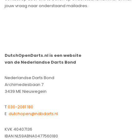
jouw vraag naar onderstaand mailadres.
DutchOpenDarts.nl is een website
van de Nederlandse Darts Bond
Nederlandse Darts Bond
Archimedesbaan 7
3439 ME Nieuwegein
T
030-2081 180
E
dutchopen@ndbdarts.nl
KVK 40407136
IBAN NL59ABNA0477560180