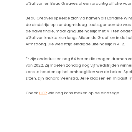
o’Sullivan en Beau Greaves al een prachtig affiche vo
Beau Greaves speelde zich via namen als Lorraine Wins
de eindstrijd op zondagmiddag. Laatstgenoemde was 
de halve finale, maar ging uiteindelijk met 4-1 ten onde
o’Sullivan knokte zich langs Aileen de Graaf en in de hal
Armstrong. Die wedstrijd eindigde uiteindelijk in 4-2.
Er zijn ondertussen nog 64 heren die mogen dromen v
van 2022. Zij moeten zondag nog vijf wedstrijden winne
kans te houden op het omhoogtillen van de beker. Spele
zitten, zijn Richard Veenstra, Jelle Klaasen en Thibault Tr
Check
HIER
wie nog kans maken op de eindzege.