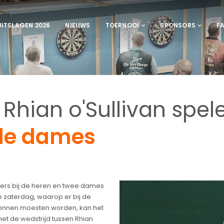
UITSLAGEN 2026
NIEUWS
TOERNOOI
SPONSORS
F
Rhian o'Sullivan spe
 de dames
ers bij de heren en twee dames
ge zaterdag, waarop er bij de
ewonnen moesten worden, kan het
et de wedstrijd tussen Rhian