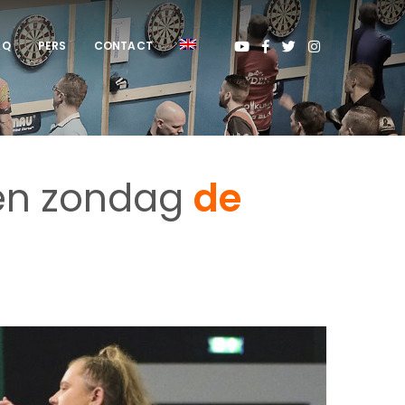
AQ
PERS
CONTACT
len zondag
de