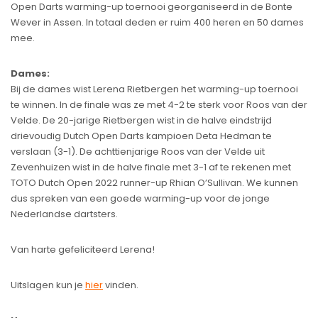
Open Darts warming-up toernooi georganiseerd in de Bonte
Wever in Assen. In totaal deden er ruim 400 heren en 50 dames
mee.
Dames:
Bij de dames wist Lerena Rietbergen het warming-up toernooi
te winnen. In de finale was ze met 4-2 te sterk voor Roos van der
Velde. De 20-jarige Rietbergen wist in de halve eindstrijd
drievoudig Dutch Open Darts kampioen Deta Hedman te
verslaan (3-1). De achttienjarige Roos van der Velde uit
Zevenhuizen wist in de halve finale met 3-1 af te rekenen met
TOTO Dutch Open 2022 runner-up Rhian O’Sullivan. We kunnen
dus spreken van een goede warming-up voor de jonge
Nederlandse dartsters.
Van harte gefeliciteerd Lerena!
Uitslagen kun je
hier
vinden.