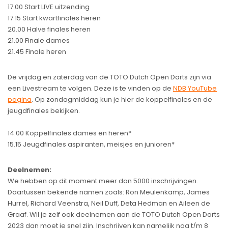
17.00 Start LIVE uitzending
17.15 Start kwartfinales heren
20.00 Halve finales heren
21.00 Finale dames
21.45 Finale heren
De vrijdag en zaterdag van de TOTO Dutch Open Darts zijn via
een Livestream te volgen. Deze is te vinden op de
NDB YouTube
pagina
. Op zondagmiddag kun je hier de koppelfinales en de
jeugdfinales bekijken.
14.00 Koppelfinales dames en heren*
15.15 Jeugdfinales aspiranten, meisjes en junioren*
Deelnemen:
We hebben op dit moment meer dan 5000 inschrijvingen.
Daartussen bekende namen zoals: Ron Meulenkamp, James
Hurrel, Richard Veenstra, Neil Duff, Deta Hedman en Aileen de
Graaf. Wil je zelf ook deelnemen aan de TOTO Dutch Open Darts
2023 dan moet je snel zijn. Inschrijven kan namelijk nog t/m 8