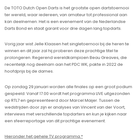
De TOTO Dutch Open Darts is het grootste open dartstoernooi
ter wereld, waar iedereen, van amateur tot professional aan
kan deelnemen. Het is een evenement van de Nederlandse
Darts Bond en staat garant voor drie dagen lang topdarts.
Vorig jaar wist Jelle Klaasen het singletoernooi bij de heren te
winnen en dit jaar zal hij proberen deze prachtige titel te
prolongeren. Regerend wereldkampioen Beau Greaves, die
recentelijk nog deelnam aan het PDC WK, pakte in 2022 de
hoofdprijs bij de dames.
Op zondag 29 januari worden alle finales op een groot podium
gespeeld. Vanaf 17.00 wordt het programma LIVE uitgezonden
op RTL7 en gepresenteerd door Marcel Maijer. Tussen de
wedstrijden door zijn er analyses van Vincent van der Voort,
interviews met verschillende topdarters en kun je kijken naar
een sfeerreportage van dit prachtige evenement.
Hieronder het gehele TV programma:*