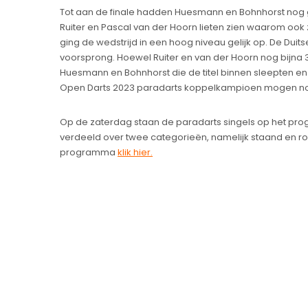
Tot aan de finale hadden Huesmann en Bohnhorst nog ge
Ruiter en Pascal van der Hoorn lieten zien waarom ook zi
ging de wedstrijd in een hoog niveau gelijk op. De Duit
voorsprong. Hoewel Ruiter en van der Hoorn nog bijna
Huesmann en Bohnhorst die de titel binnen sleepten en
Open Darts 2023 paradarts koppelkampioen mogen 
Op de zaterdag staan de paradarts singels op het pro
verdeeld over twee categorieën, namelijk staand en rol
programma
k
lik hier.