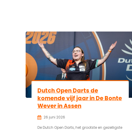
Dutch Open Darts de
komende vijf jaar in De Bonte
Wever in Assen
26 juni 2026
De Dutch Open Darts, het grootste en gezelligste