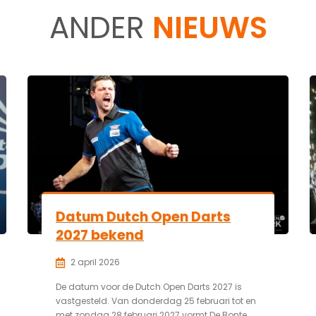
ANDER
NIEUWS
Datum Dutch Open Darts
2027 bekend
2 april 2026
De datum voor de Dutch Open Darts 2027 is
vastgesteld. Van donderdag 25 februari tot en
met zondag 28 februari 2027 vormt De Bonte