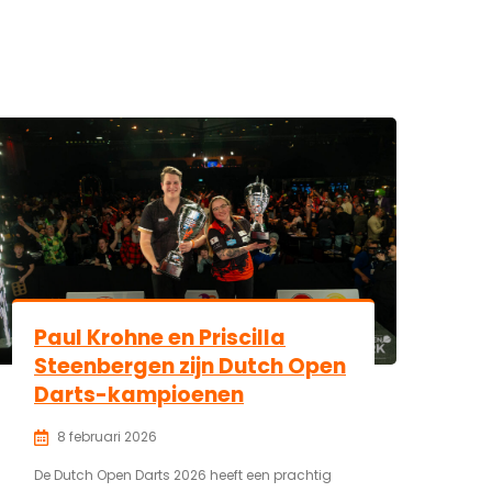
Paul Krohne en Priscilla
Steenbergen zijn Dutch Open
Darts-kampioenen
8 februari 2026
De Dutch Open Darts 2026 heeft een prachtig