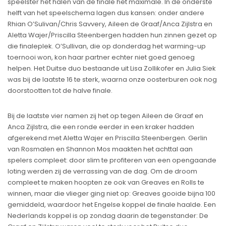
speelster het halen van de finale het maximale. In de onderste
helft van het speelschema lagen dus kansen: onder andere
Rhian O’Sulivan/Chris Savvery, Aileen de Graaf/Anca Zijlstra en
Aletta Wajer/Priscilla Steenbergen hadden hun zinnen gezet op
die finaleplek. O’Sullivan, die op donderdag het warming-up
toernooi won, kon haar partner echter niet goed genoeg
helpen. Het Duitse duo bestaande uit Lisa Zollikofer en Julia Siek
was bij de laatste 16 te sterk, waarna onze oosterburen ook nog
doorstootten tot de halve finale.
Bij de laatste vier namen zij het op tegen Aileen de Graaf en
Anca Zijlstra, die een ronde eerder in een kraker hadden
afgerekend met Aletta Wajer en Priscilla Steenbergen. Gerlin
van Rosmalen en Shannon Mos maakten het achttal aan
spelers compleet: door slim te profiteren van een opengaande
loting werden zij de verrassing van de dag. Om de droom
compleet te maken hoopten ze ook van Greaves en Rolls te
winnen, maar die vlieger ging niet op: Greaves gooide bijna 100
gemiddeld, waardoor het Engelse koppel de finale haalde. Een
Nederlands koppel is op zondag daarin de tegenstander: De