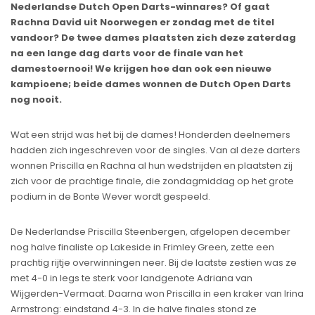
Nederlandse Dutch Open Darts-winnares? Of gaat
Rachna David uit Noorwegen er zondag met de titel
vandoor? De twee dames plaatsten zich deze zaterdag
na een lange dag darts voor de finale van het
damestoernooi! We krijgen hoe dan ook een nieuwe
kampioene; beide dames wonnen de Dutch Open Darts
nog nooit.
Wat een strijd was het bij de dames! Honderden deelnemers
hadden zich ingeschreven voor de singles. Van al deze darters
wonnen Priscilla en Rachna al hun wedstrijden en plaatsten zij
zich voor de prachtige finale, die zondagmiddag op het grote
podium in de Bonte Wever wordt gespeeld.
De Nederlandse Priscilla Steenbergen, afgelopen december
nog halve finaliste op Lakeside in Frimley Green, zette een
prachtig rijtje overwinningen neer. Bij de laatste zestien was ze
met 4-0 in legs te sterk voor landgenote Adriana van
Wijgerden-Vermaat. Daarna won Priscilla in een kraker van Irina
Armstrong: eindstand 4-3. In de halve finales stond ze