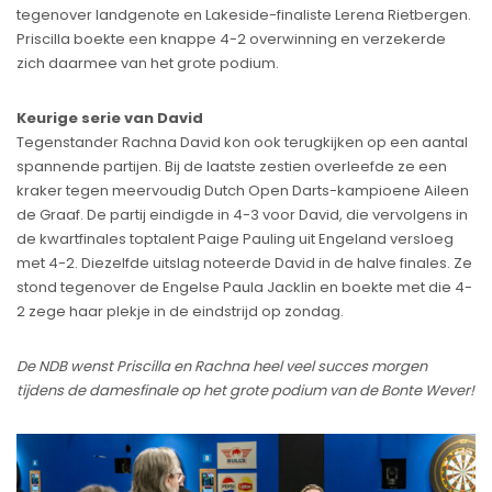
tegenover landgenote en Lakeside-finaliste Lerena Rietbergen.
Priscilla boekte een knappe 4-2 overwinning en verzekerde
zich daarmee van het grote podium.
Keurige serie van David
Tegenstander Rachna David kon ook terugkijken op een aantal
spannende partijen. Bij de laatste zestien overleefde ze een
kraker tegen meervoudig Dutch Open Darts-kampioene Aileen
de Graaf. De partij eindigde in 4-3 voor David, die vervolgens in
de kwartfinales toptalent Paige Pauling uit Engeland versloeg
met 4-2. Diezelfde uitslag noteerde David in de halve finales. Ze
stond tegenover de Engelse Paula Jacklin en boekte met die 4-
2 zege haar plekje in de eindstrijd op zondag.
De NDB wenst Priscilla en Rachna heel veel succes morgen
tijdens de damesfinale op het grote podium van de Bonte Wever!