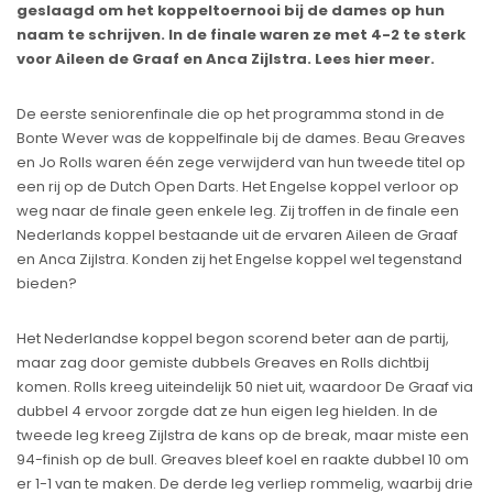
geslaagd om het koppeltoernooi bij de dames op hun
naam te schrijven. In de finale waren ze met 4-2 te sterk
voor Aileen de Graaf en Anca Zijlstra. Lees hier meer.
De eerste seniorenfinale die op het programma stond in de
Bonte Wever was de koppelfinale bij de dames. Beau Greaves
en Jo Rolls waren één zege verwijderd van hun tweede titel op
een rij op de Dutch Open Darts. Het Engelse koppel verloor op
weg naar de finale geen enkele leg. Zij troffen in de finale een
Nederlands koppel bestaande uit de ervaren Aileen de Graaf
en Anca Zijlstra. Konden zij het Engelse koppel wel tegenstand
bieden?
Het Nederlandse koppel begon scorend beter aan de partij,
maar zag door gemiste dubbels Greaves en Rolls dichtbij
komen. Rolls kreeg uiteindelijk 50 niet uit, waardoor De Graaf via
dubbel 4 ervoor zorgde dat ze hun eigen leg hielden. In de
tweede leg kreeg Zijlstra de kans op de break, maar miste een
94-finish op de bull. Greaves bleef koel en raakte dubbel 10 om
er 1-1 van te maken. De derde leg verliep rommelig, waarbij drie