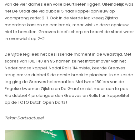
van de vier dames een volle beurt lieten liggen. Uiteindelijk was
het De Graaf die via dubbel 5 haar koppel opnieuw op
voorsprong zette: 2-1. Ook in de vierde leg kreeg Zijlstra
meerdere kansen op een break, maar wist ze deze opnieuw
niet te benutten. Greaves bleef scherp en bracht de stand weer
in evenwicht op 2-2.
De vijfde leg leek het beslissende moment in de wedstrijd. Met
scores van 100, 140 en 95 namen ze het initatief over van het
Nederlandse koppel. Nadat Rolls 114 miste, keerde Greaves
terug om via dubbel 9 de eerste break te plaatsen. In de zesde
leg ging de Greaves helemaal los. Met twee 180’ers van de
Engelse kwamen Zijlstra en De Graaf er niet meer aan te pas.
Via dubbel 4 prolongeerden Greaves en Rolls hun koppeltitel
op de TOTO Dutch Open Darts!
Tekst: Dartsactueel