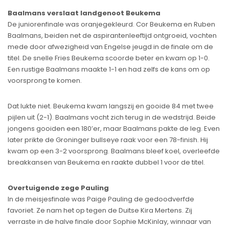
Baalmans verslaat landgenoot Beukema
De juniorenfinale was oranjegekleurd. Cor Beukema en Ruben
Baalmans, beiden net de aspirantenleeftijd ontgroeid, vochten
mede door afwezigheid van Engelse jeugd in de finale om de
titel. De snelle Fries Beukema scoorde beter en kwam op 1-0.
Een rustige Baalmans maakte 1-1 en had zelfs de kans om op
voorsprong te komen.
Dat lukte niet. Beukema kwam langszij en gooide 84 met twee
pijlen uit (2-1). Baalmans vocht zich terug in de wedstrijd. Beide
jongens gooiden een 180’er, maar Baalmans pakte de leg. Even
later prikte de Groninger bullseye raak voor een 78-finish. Hij
kwam op een 3-2 voorsprong. Baalmans bleef koel, overleefde
breakkansen van Beukema en raakte dubbel 1 voor de titel.
Overtuigende zege Pauling
In de meisjesfinale was Paige Pauling de gedoodverfde
favoriet. Ze nam het op tegen de Duitse Kira Mertens. Zij
verraste in de halve finale door Sophie McKinlay, winnaar van