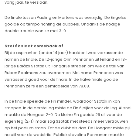
vorig jaar, te verslaan.
De finale tussen Pauling en Mertens was eenzijdig. De Engelse
gooide op tempo richting de dubbels. Ondanks de nodige
double trouble won ze met 3-0.
Szoták slaat comeback af
Bij de aspiranten (onder 14 jaar) haalden twee verrassende
namen de finale. De 12-jarige Onni Pennanen uit Finland en 13-
jarige Balázs Szoták uit Hongarije streden om wie de titel van
Ruben Baalmans zou overnemen. Met name Pennanen was
verrassend goed voor de finale. In de halve finale gooide
Pennanen zelfs een gemiddelde van 78.08.
In de finale speelde de Fin minder, waardoor Szoták in kon
stappen. In de eerste leg miste de Fin 6 pijlen voor de leg. Al snel
maakte de Hongaar 2-0. De kleine Fin gooide 25 uit voor de
eigen leg (2-1), maar zag Szoták met steeds meer vertrouwen
op het podium staan. Tot de dubbels dan. De Hongaar miste pijl
na pijl voor de wedstrijd. Publiekslieveling Pennanen maakte